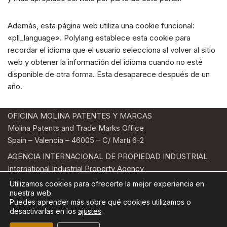
Además, esta página web utiliza una cookie funcional:
«pll_language». Polylang establece esta cookie para
recordar el idioma que el usuario selecciona al volver al sitio
web y obtener la información del idioma cuando no esté
disponible de otra forma. Esta desaparece después de un
año.
OFICINA MOLINA PATENTES Y MARCAS
Molina Patents and Trade Marks Office
Spain – Valencia – 46005 – C/ Martí 6-2
AGENCIA INTERNACIONAL DE PROPIEDAD INDUSTRIAL
International Industrial Property Agency
Telf. +34-963522748 | E-mail: oficmolina@oficmolina.com
Utilizamos cookies para ofrecerte la mejor experiencia en
nuestra web.
POLÍTICA DE PRIVACIDAD
AVISO LEGAL
Puedes aprender más sobre qué cookies utilizamos o
desactivarlas en los
ajustes
.
POLÍTICA DE COOKIES