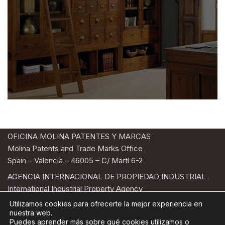
OFICINA MOLINA PATENTES Y MARCAS
Molina Patents and Trade Marks Office
Spain – Valencia – 46005 – C/ Martí 6-2
AGENCIA INTERNACIONAL DE PROPIEDAD INDUSTRIAL
International Industrial Property Agency
Telf. +34-963522748 | E-mail: oficmolina@oficmolina.com
Utilizamos cookies para ofrecerte la mejor experiencia en
nuestra web.
POLÍTICA DE PRIVACIDAD
AVISO LEGAL
Puedes aprender más sobre qué cookies utilizamos o